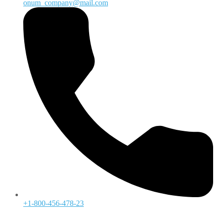
onum_company@mail.com
+1-800-456-478-23