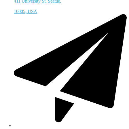
411 University St, Seattle,
10005, USA