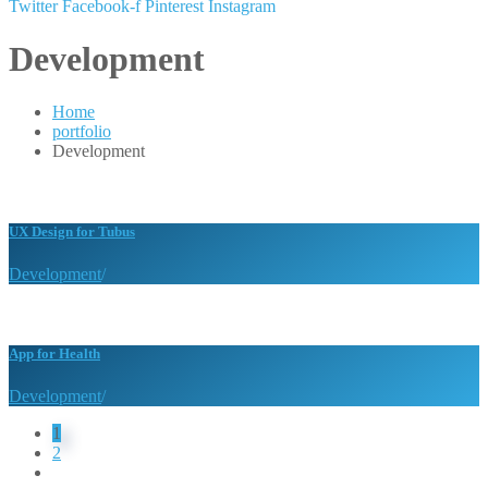
Twitter
Facebook-f
Pinterest
Instagram
Development
Home
portfolio
Development
UX Design for Tubus
Development
/
App for Health
Development
/
1
2