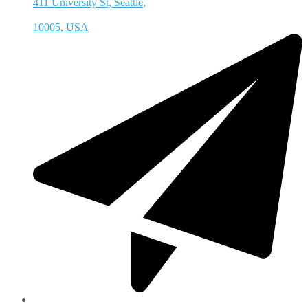
411 University St, Seattle,
10005, USA